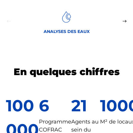
ANALYSES DES EAUX
En quelques chiffres
100
6
21
100
Programme
Agents au
M² de locau
000
COFRAC
sein du